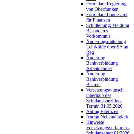
Formulare Regierung
von Oberfranken
Formulare Landesamt
für Finanzen
Schulleitung: Meldung
Besonderes
Vorkommnis
Änderungsmitteilung
Lehrkräfte über SA an
Reg
Änderung
Bankverbindung
Arbeitnehmer
Änderung
Bankverbindung
Beamte
Versetzungswunsch
innerhalb des
Schulamtsbezirks -
Termin 31.05.2026
Antrag Elternzeit
Antrag Nebentätigkeit
Hinweise
Versetzungsverfahren -
Schulanzeiger 01/2026