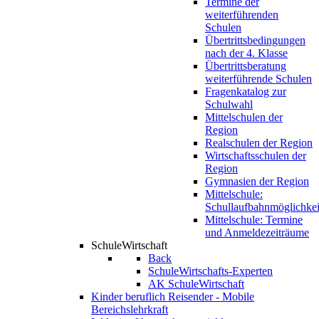
Termine der
weiterführenden
Schulen
Übertrittsbedingungen
nach der 4. Klasse
Übertrittsberatung
weiterführende Schulen
Fragenkatalog zur
Schulwahl
Mittelschulen der
Region
Realschulen der Region
Wirtschaftsschulen der
Region
Gymnasien der Region
Mittelschule:
Schullaufbahnmöglichkei
Mittelschule: Termine
und Anmeldezeiträume
SchuleWirtschaft
Back
SchuleWirtschafts-Experten
AK SchuleWirtschaft
Kinder beruflich Reisender - Mobile
Bereichslehrkraft